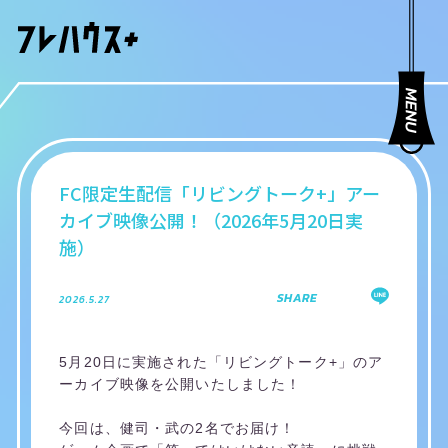
FC限定生配信「リビングトーク+」アー
カイブ映像公開！（2026年5月20日実
施）
SHARE
2026.5.27
5月20日に実施された「リビングトーク+」のア
ーカイブ映像を公開いたしました！
今回は、健司・武の2名でお届け！