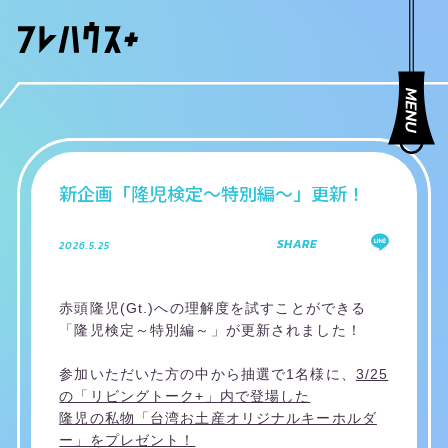
新企画「隆児検定～特別編～」更新！
SHARE
2026.5.25
赤頭隆児(Gt.)への理解度を試すことができる
「隆児検定～特別編～」が更新されました！
参加いただいた方の中から抽選で1名様に、
3/25
の「リビングトーク+」内で登場した
隆児の私物「台湾お土産オリジナルキーホルダ
ー」をプレゼント！