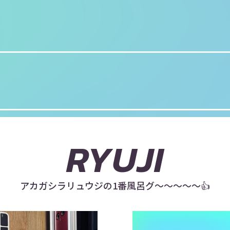
RYUJI
アカガシラリュウジの1番風呂グ～～～～～👍