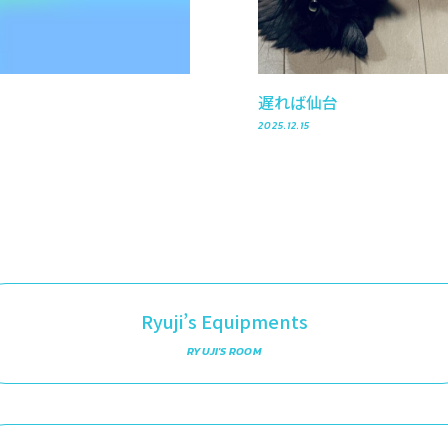
遅れば仙台
2025.12.15
Ryuji’s Equipments
RYUJI'S ROOM