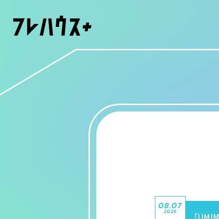
08.07
2026
「UMIM