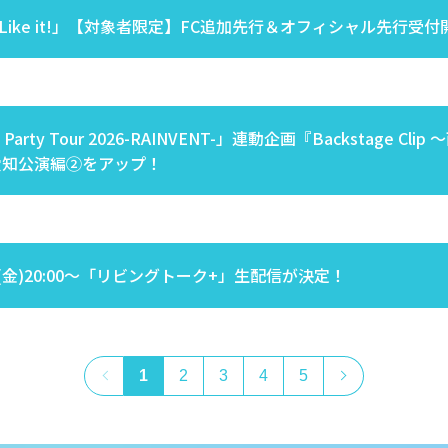
e Like it!」【対象者限定】FC追加先行＆オフィシャル先行受
Party Tour 2026-RAINVENT-」連動企画『Backstage Clip
愛知公演編②をアップ！
日(金)20:00～「リビングトーク+」生配信が決定！
1
2
3
4
5