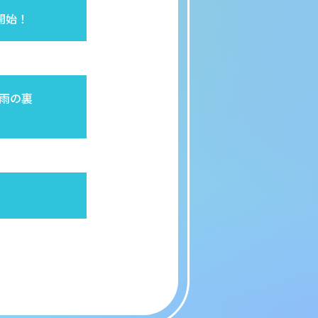
付開始！
 〜雨の裏