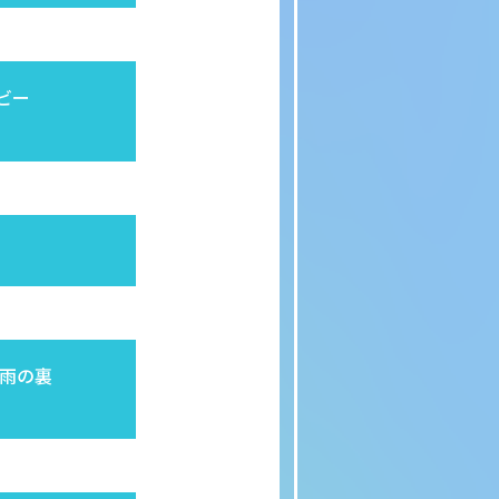
ービー
 〜雨の裏