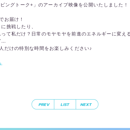
リビングトーク+」のアーカイブ映像を公開いたしました！
でお届け！
」に挑戦したり、
れって私だけ？日常のモヤモヤを前進のエネルギーに変え
ど…
人だけの特別な時間をお楽しみください♪
ら
PREV
LIST
NEXT