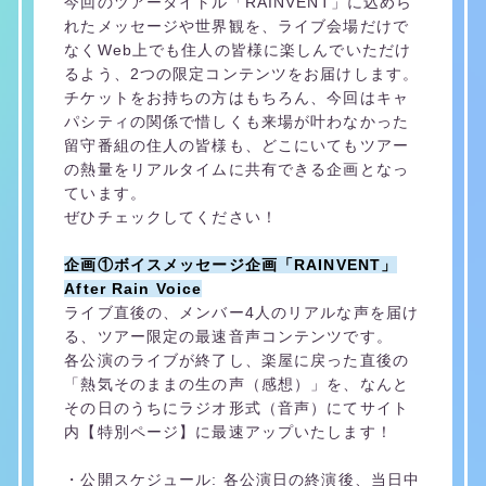
今回のツアータイトル「RAINVENT」に込めら
れたメッセージや世界観を、ライブ会場だけで
なくWeb上でも住人の皆様に楽しんでいただけ
るよう、2つの限定コンテンツをお届けします。
チケットをお持ちの方はもちろん、今回はキャ
パシティの関係で惜しくも来場が叶わなかった
留守番組の住人の皆様も、どこにいてもツアー
の熱量をリアルタイムに共有できる企画となっ
ています。
ぜひチェックしてください！
企画①ボイスメッセージ企画「RAINVENT」
After Rain Voice
ライブ直後の、メンバー4人のリアルな声を届け
る、ツアー限定の最速音声コンテンツです。
各公演のライブが終了し、楽屋に戻った直後の
「熱気そのままの生の声（感想）」を、なんと
その日のうちにラジオ形式（音声）にてサイト
内【特別ページ】に最速アップいたします！
・公開スケジュール: 各公演日の終演後、当日中