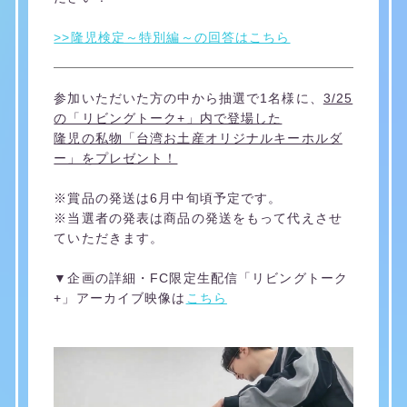
>>隆児検定～特別編～の回答はこちら
参加いただいた方の中から抽選で1名様に、
3/25
の「リビングトーク+」内で登場した
隆児の私物「台湾お土産オリジナルキーホルダ
ー」をプレゼント！
※賞品の発送は6月中旬頃予定です。
※当選者の発表は商品の発送をもって代えさせ
ていただきます。
▼企画の詳細・FC限定生配信「リビングトーク
+」アーカイブ映像は
こちら