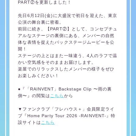
PART②を更新しました！
先日6月12日(金)に大盛況で初日を迎えた、東京
公演の舞台裏に密着。
前回に続き、【PART②】として、コンセプチュ
アルなステージの裏側にある、メンバーの自然
体な表情を捉えたバックステージムービーを公
開！
ステージの上とはまた一味違う、4人のラフで温
かい空気感をそのままお届けします。
楽屋でのリラックスしたメンバーの様子をぜひ
お楽しみください！
●『「RAINVENT」Backstage Clip 〜雨の裏
側〜』の閲覧は
こちら
から
▼ファンクラブ「フレハウス＋」会員限定ライ
ブ『Home Party Tour 2026 -RAINVENT-』特
設サイトは
こちら