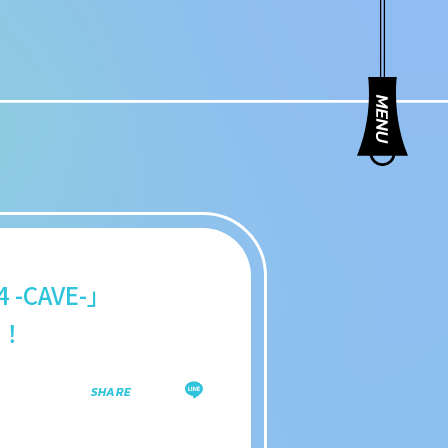
-CAVE-」
定！
SHARE